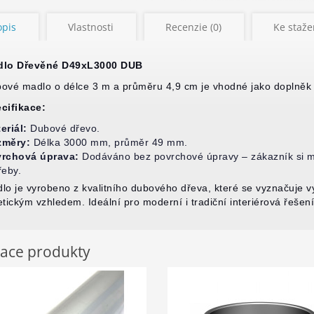
opis
Vlastnosti
Recenzie (0)
Ke stažen
dlo Dřevěné D49xL3000 DUB
ové madlo o délce 3 m a průměru 4,9 cm je vhodné jako doplněk p
cifikace:
eriál:
Dubové dřevo.
změry:
Délka 3000 mm, průměr 49 mm.
rchová úprava:
Dodáváno bez povrchové úpravy – zákazník si mů
řeby.
lo je vyrobeno z kvalitního dubového dřeva, které se vyznačuje v
etickým vzhledem. Ideální pro moderní i tradiční interiérová řešení
iace produkty