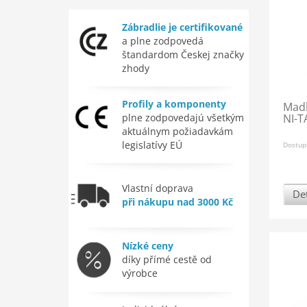
Zábradlie je certifikované
a plne zodpovedá
štandardom Českej značky
zhody
Profily a komponenty
Madl
plne zodpovedajú všetkým
NI-T
aktuálnym požiadavkám
legislatívy EÚ
Dostup
Vlastní doprava
Det
při nákupu nad 3000 Kč
Nízké ceny
díky přímé cestě od
výrobce