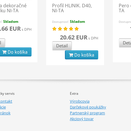
ba dekoračné
Profil HLINIK. D40,
Pero 
jku NI-TA
NI-TA
TA
Skladom
Skladom
sť:
Dostupnosť:
Dostupn
.66 EUR
s DPH
20.62 EUR
s DPH
l
Deta
Detail
Do košíka
Do košíka
ky servis
Extra
kontakt
Výrobcovia
cie
Darčekové poukážky
tránok
Partnerský program
Akciový tovar