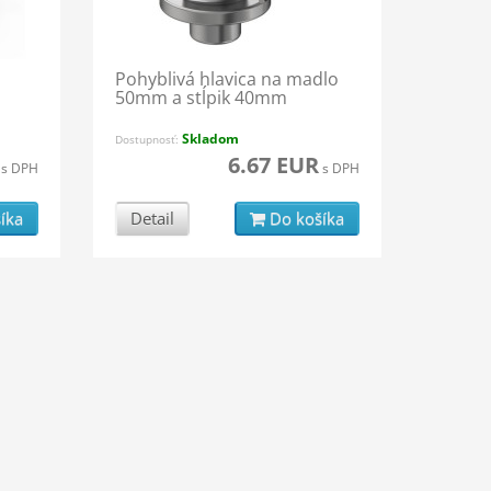
Pohyblivá hlavica na madlo
50mm a stĺpik 40mm
Skladom
Dostupnosť:
6.67 EUR
s DPH
s DPH
íka
Detail
Do košíka