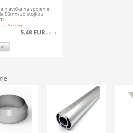
á hlavička na spojenie
a 50mm zo stojkou
mm
Na dotaz
nosť:
5.48 EUR
s DPH
ail
rie