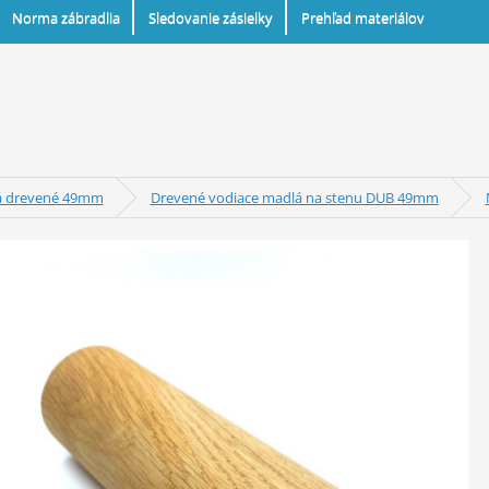
Norma zábradlia
Sledovanie zásielky
Prehľad materiálov
á drevené 49mm
Drevené vodiace madlá na stenu DUB 49mm