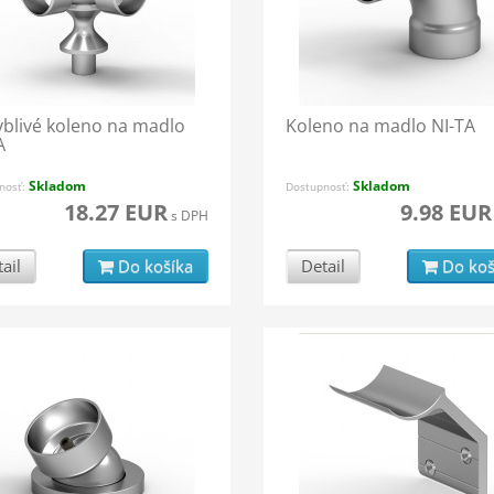
blivé koleno na madlo
Koleno na madlo NI-TA
A
Skladom
Skladom
nosť:
Dostupnosť:
18.27 EUR
9.98 EUR
s DPH
ail
Do košíka
Detail
Do koš