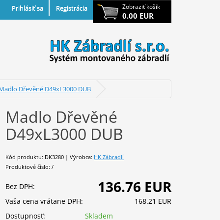
Zobraziť košík
Prihlásiť sa
Registrácia
0.00 EUR
Madlo Dřevěné D49xL3000 DUB
Madlo Dřevěné
D49xL3000 DUB
Kód produktu: DK3280 | Výrobca:
HK Zábradlí
Produktové číslo: /
136.76 EUR
Bez DPH:
Vaša cena vrátane DPH:
168.21 EUR
Dostupnosť:
Skladem