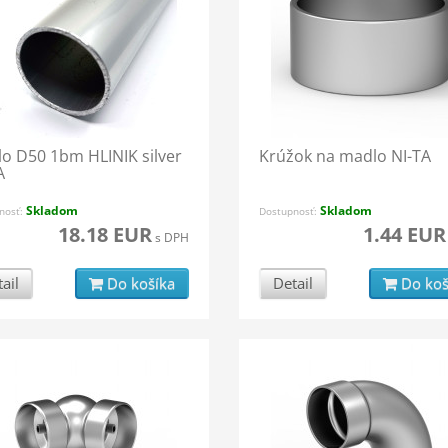
o D50 1bm HLINIK silver
Krúžok na madlo NI-TA
A
Skladom
Skladom
nosť:
Dostupnosť:
18.18 EUR
1.44 EUR
s DPH
ail
Do košíka
Detail
Do koš