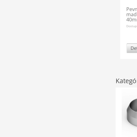
Pevn
madl
40
Dostup
Det
Kategó