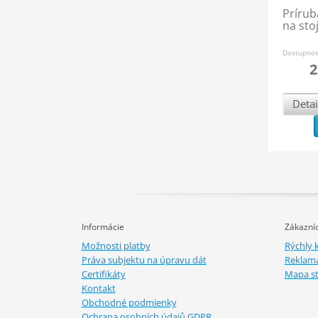
Príru
na sto
Dostupno
2
Detai
Informácie
Zákazníc
Možnosti platby
Rýchly 
Práva subjektu na úpravu dát
Reklamá
Certifikáty
Mapa s
Kontakt
Obchodné podmienky
Ochrana osobních údajů GDPR