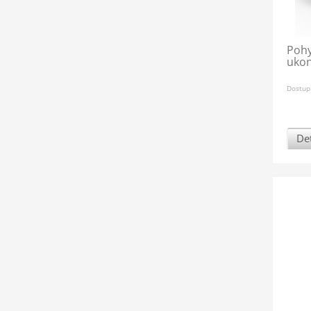
Pohy
ukon
Dostup
Det