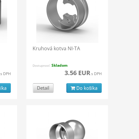
Kruhová kotva NI-TA
Skladom
Dostupnosť:
3.56 EUR
s DPH
s DPH
íka
Detail
Do košíka