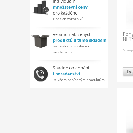
Individuální
množstevní ceny
pro každého
z našich zákazníků
Pohy
Většinu nabízených
NI-T
produktů držíme skladem
na centrálním skladě i
Dostup
prodejnách
Snadné objednání
Det
i poradenství
ke všem nabízeným produktům