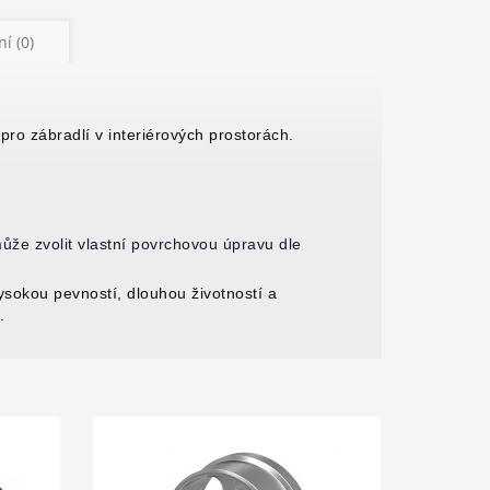
í (0)
ro zábradlí v interiérových prostorách.
že zvolit vlastní povrchovou úpravu dle
ysokou pevností, dlouhou životností a
.