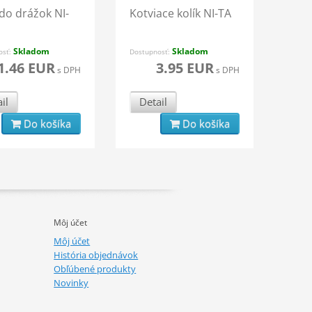
do drážok NI-
Kotviace kolík NI-TA
Skladom
Skladom
osť:
Dostupnosť:
1.46 EUR
3.95 EUR
s DPH
s DPH
il
Detail
Do košíka
Do košíka
Môj účet
Môj účet
História objednávok
Obľúbené produkty
Novinky