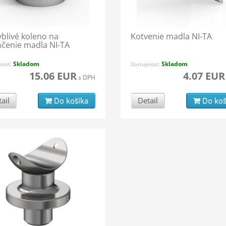
blivé koleno na
Kotvenie madla NI-TA
čenie madla NI-TA
Skladom
Skladom
nosť:
Dostupnosť:
15.06 EUR
4.07 EUR
s DPH
ail
Do košíka
Detail
Do koš