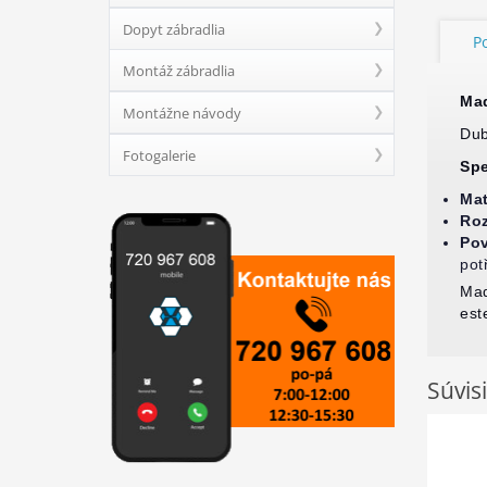
Dopyt zábradlia
P
Montáž zábradlia
Ma
Montážne návody
Dub
Fotogalerie
Spe
Mat
Ro
Pov
pot
Mad
est
Súvis