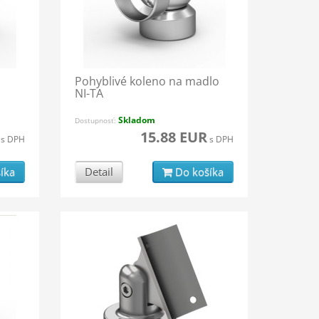
Pohyblivé koleno na madlo
NI-TA
Skladom
Dostupnosť:
15.88 EUR
s DPH
s DPH
íka
Detail
Do košíka