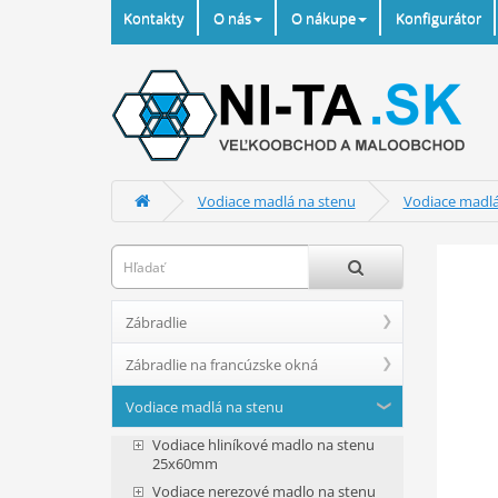
Kontakty
O nás
O nákupe
Konfigurátor
Vodiace madlá na stenu
Vodiace madl
Zábradlie
Zábradlie na francúzske okná
Vodiace madlá na stenu
Vodiace hliníkové madlo na stenu
25x60mm
Vodiace nerezové madlo na stenu