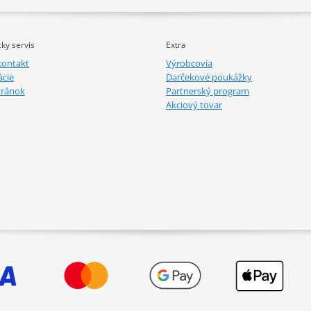
ky servis
Extra
kontakt
Výrobcovia
cie
Darčekové poukážky
tránok
Partnerský program
Akciový tovar