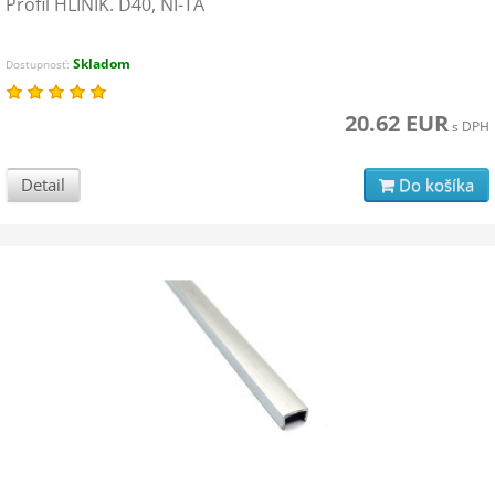
Profil HLINIK. D40, NI-TA
Skladom
Dostupnosť:
20.62 EUR
s DPH
Detail
Do košíka