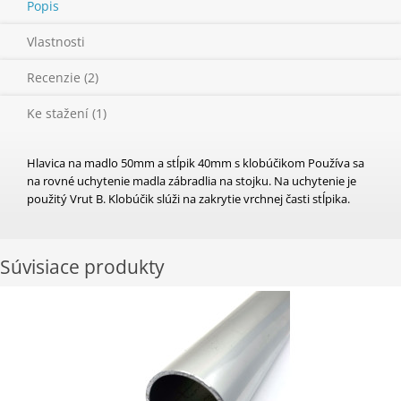
Popis
Vlastnosti
Recenzie (2)
Ke stažení (1)
Hlavica na madlo 50mm a stĺpik 40mm s klobúčikom Používa sa
na rovné uchytenie madla zábradlia na stojku. Na uchytenie je
použitý Vrut B. Klobúčik slúži na zakrytie vrchnej časti stĺpika.
Súvisiace produkty