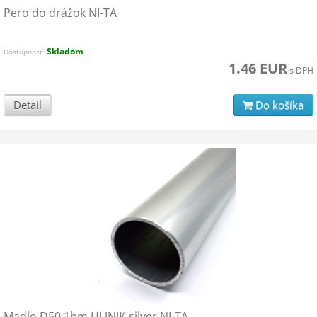
Pero do drážok NI-TA
Skladom
Dostupnosť:
1.46 EUR
s DPH
Detail
Do košíka
Madlo D50 1bm HLINIK silver NI-TA