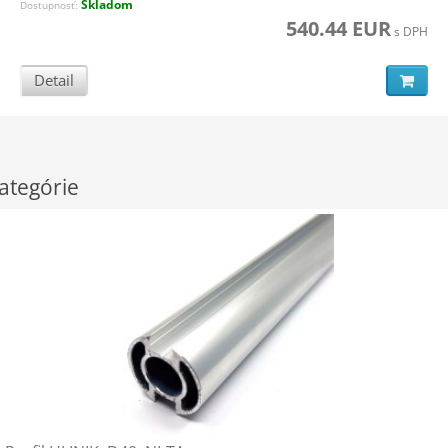
Skladom
Dostupnosť:
540.44 EUR
s DPH
Detail
ategórie