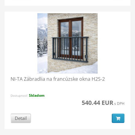
NI-TA Zábradlia na francúzske okna H2S-2
Skladom
Dostupnosť:
540.44 EUR
s DPH
Detail