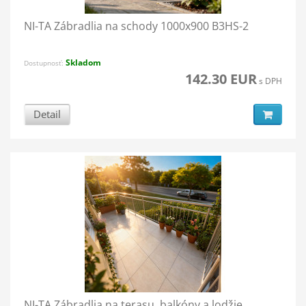
NI-TA Zábradlia na schody 1000x900 B3HS-2
Skladom
Dostupnosť:
142.30 EUR
s DPH
Detail
NI-TA Zábradlia na terasu, balkóny a lodžie