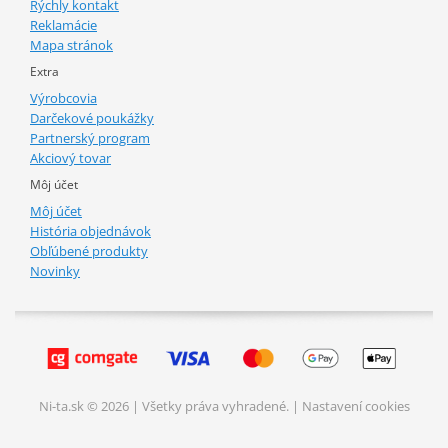
Rýchly kontakt
Reklamácie
Mapa stránok
Extra
Výrobcovia
Darčekové poukážky
Partnerský program
Akciový tovar
Môj účet
Môj účet
História objednávok
Obľúbené produkty
Novinky
Ni-ta.sk © 2026 | Všetky práva vyhradené. |
Nastavení cookies