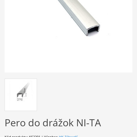
Pero do drážok NI-TA
Kód produktu: KS2201 | Výrobca:
HK Zábradlí