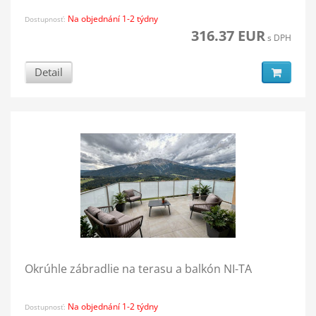
Na objednání 1-2 týdny
Dostupnosť:
316.37 EUR
s DPH
Detail
Okrúhle zábradlie na terasu a balkón NI-TA
Na objednání 1-2 týdny
Dostupnosť: