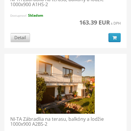
1000x900 A1HS-2
Skladom
Dostupnosť:
163.39 EUR
s DPH
Detail
NI-TA Zábradlia na terasu, balkóny a lodžie
1000x900 A2BS-2