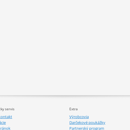
ky servis
Extra
kontakt
Výrobcovia
cie
Darčekové poukážky
tránok
Partnerský program