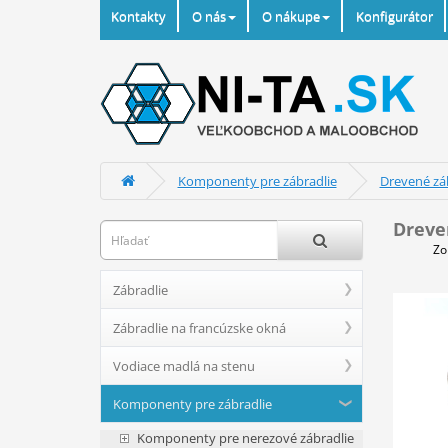
Kontakty
O nás
O nákupe
Konfigurátor
Komponenty pre zábradlie
Drevené zá
Dreve
Zo
Zábradlie
Zábradlie na francúzske okná
Vodiace madlá na stenu
Komponenty pre zábradlie
Komponenty pre nerezové zábradlie