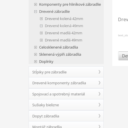
Komponenty pre hliníkové zábradlie
Drevené zábradlie
Drevené kolená 42mm
Drev
Drevené kolená 49mm
Drevené madlá 42mm
text_s
Drevené madlá 49mm
Celosklenené zábradlia
Sklenená výplň zábradlia
Det
Doplnky
Stĺpiky pre zábradlie
Drevené komponenty zábradlia
Spojovací a spotrebný materiál
Sušiaky bielizne
Dopyt zábradlia
Montáž zábradlia