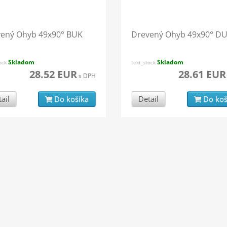
ený Ohyb 49x90° BUK
Drevený Ohyb 49x90° D
Skladom
Skladom
tock
text_stock
28.52 EUR
28.61 EUR
s DPH
ail
Do košíka
Detail
Do koš