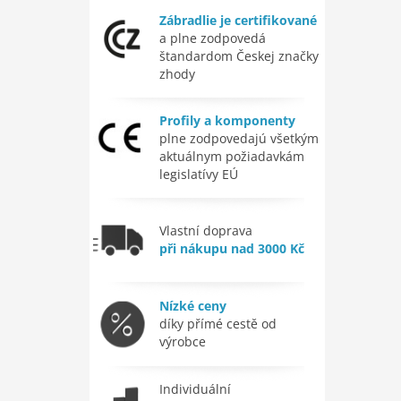
Zábradlie je certifikované
a plne zodpovedá
štandardom Českej značky
zhody
Profily a komponenty
plne zodpovedajú všetkým
aktuálnym požiadavkám
legislatívy EÚ
Vlastní doprava
při nákupu nad 3000 Kč
Nízké ceny
díky přímé cestě od
výrobce
Individuální