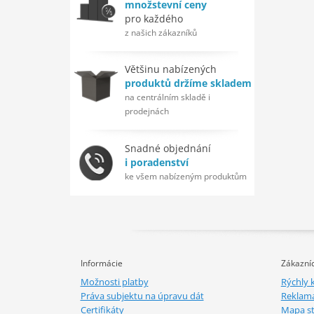
množstevní ceny
pro každého
z našich zákazníků
Většinu nabízených
produktů držíme skladem
na centrálním skladě i
prodejnách
Snadné objednání
i poradenství
ke všem nabízeným produktům
Informácie
Zákazníc
Možnosti platby
Rýchly 
Práva subjektu na úpravu dát
Reklamá
Certifikáty
Mapa s