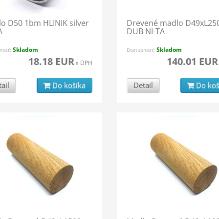
o D50 1bm HLINIK silver
Drevené madlo D49xL25
A
DUB NI-TA
Skladom
Skladom
nosť:
Dostupnosť:
18.18 EUR
140.01 EUR
s DPH
ail
Do košíka
Detail
Do koš