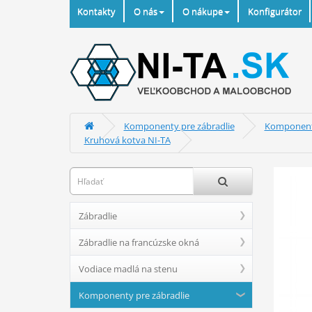
Kontakty
O nás
O nákupe
Konfigurátor
Komponenty pre zábradlie
Komponenty
Kruhová kotva NI-TA
Zábradlie
Zábradlie na francúzske okná
Vodiace madlá na stenu
Komponenty pre zábradlie