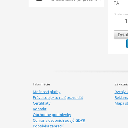
TA
Dostupno
1
Detai
Informácie
Zákazníc
Možnosti platby
Rýchly 
Práva subjektu na úpravu dát
Reklamá
Certifikáty
Mapa s
Kontakt
Obchodné podmienky
Ochrana osobních údajů GDPR
Poptávka zábradlí