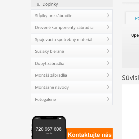
Doplnky
Stĺpiky pre zábradlie
P
Drevené komponenty zábradlia
Upe
Spojovací a spotrebný materiál
Sušiaky bielizne
Dopyt zábradlia
Montáž zábradlia
Súvis
Montážne návody
Fotogalerie