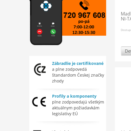
Madl
NI-T
Dostup
Det
Zábradlie je certifikované
a plne zodpovedá
štandardom Českej značky
zhody
Profily a komponenty
plne zodpovedajú všetkým
aktuálnym požiadavkám
legislatívy EÚ