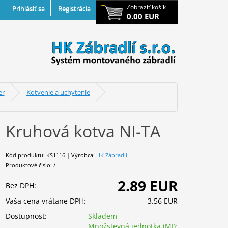
Zobraziť košík
Prihlásiť sa
Registrácia
0.00 EUR
er
Kotvenie a uchytenie
Kruhová kotva NI-TA
Kód produktu: KS1116 | Výrobca:
HK Zábradlí
Produktové číslo: /
2.89 EUR
Bez DPH:
Vaša cena vrátane DPH:
3.56 EUR
Dostupnosť:
Skladem
Množstevná jednotka (MJ):