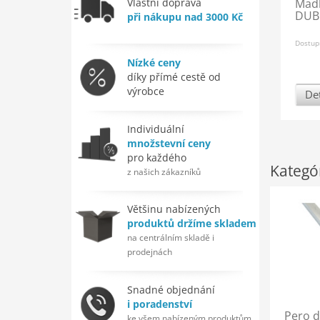
Vlastní doprava
Mad
DUB
při nákupu nad 3000 Kč
Dostup
Nízké ceny
díky přímé cestě od
výrobce
Det
Individuální
množstevní ceny
pro každého
Kategó
z našich zákazníků
Většinu nabízených
produktů držíme skladem
na centrálním skladě i
prodejnách
Snadné objednání
i poradenství
Pero d
ke všem nabízeným produktům