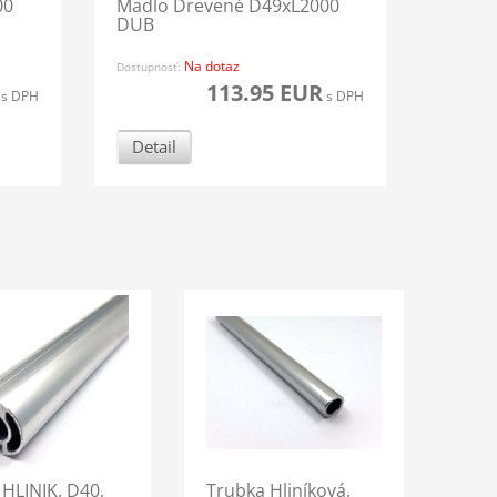
00
Madlo Drevené D49xL2000
DUB
Na dotaz
Dostupnosť:
113.95 EUR
s DPH
s DPH
Detail
l HLINIK. D40,
Trubka Hliníková,