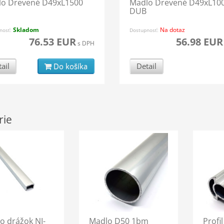
lo Drevené D49xL1500
Madlo Drevené D49xL10
DUB
Skladom
Na dotaz
nosť:
Dostupnosť:
76.53 EUR
56.98 EUR
s DPH
ail
Do košíka
Detail
rie
o drážok NI-
Madlo D50 1bm
Profi