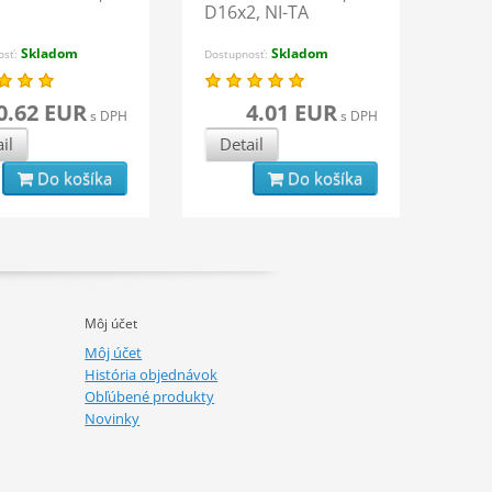
D16x2, NI-TA
Skladom
Skladom
osť:
Dostupnosť:
0.62 EUR
4.01 EUR
s DPH
s DPH
il
Detail
Do košíka
Do košíka
Môj účet
Môj účet
História objednávok
Obľúbené produkty
Novinky