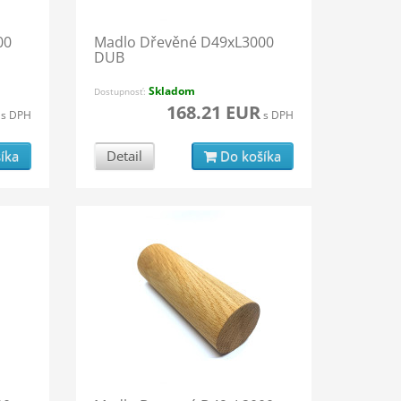
00
Madlo Dřevěné D49xL3000
DUB
Skladom
Dostupnosť:
168.21 EUR
s DPH
s DPH
íka
Detail
Do košíka