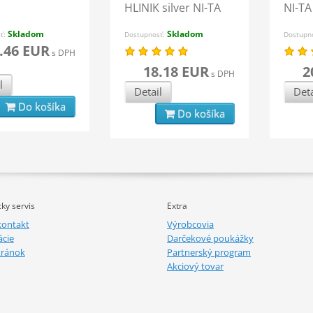
HLINIK silver NI-TA
NI-TA
Skladom
Skladom
sť:
Dostupnosť:
Dostupn
.46 EUR
s DPH
18.18 EUR
2
s DPH
l
Detail
Deta
Do košíka
Do košíka
ky servis
Extra
kontakt
Výrobcovia
cie
Darčekové poukážky
tránok
Partnerský program
Akciový tovar