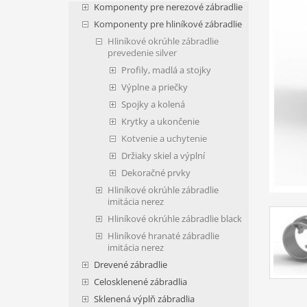
Komponenty pre nerezové zábradlie
Komponenty pre hliníkové zábradlie
Hliníkové okrúhle zábradlie
prevedenie silver
Profily, madlá a stojky
Výplne a priečky
Spojky a kolená
Krytky a ukončenie
Kotvenie a uchytenie
Držiaky skiel a výplní
Dekoračné prvky
Hliníkové okrúhle zábradlie
imitácia nerez
Hliníkové okrúhle zábradlie black
Hliníkové hranaté zábradlie
imitácia nerez
Drevené zábradlie
Celosklenené zábradlia
Sklenená výplň zábradlia