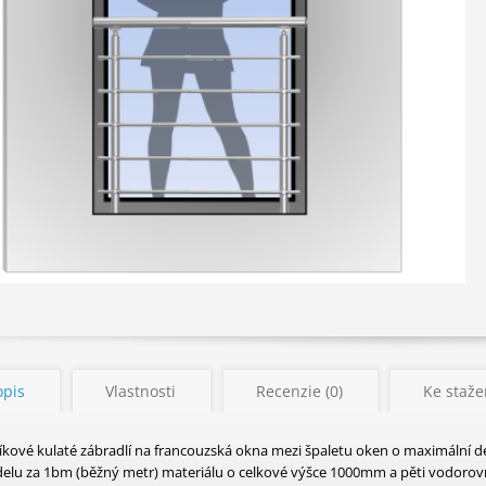
opis
Vlastnosti
Recenzie (0)
Ke stažen
níkové kulaté zábradlí na francouzská okna mezi špaletu oken o maximální
elu za 1bm (běžný metr) materiálu o celkové výšce 1000mm a pěti vodorovn