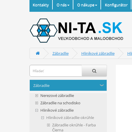
Kontakty
O nás
O nákupe
Konfigurátor
Zábradlie
Hliníkové zábradlie
Hl
Zábradlie
Nerezové zábradlie
Zábradlie na schodisko
Hliníkové zábradlie
Hliníkové zábradlie okrúhle
Zábradlie okrúhle - Farba
Čierna