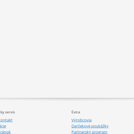
ky servis
Extra
kontakt
Výrobcovia
cie
Darčekové poukážky
tránok
Partnerský program