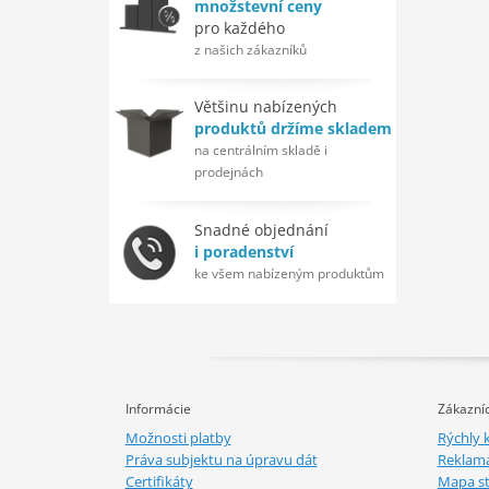
množstevní ceny
pro každého
z našich zákazníků
Většinu nabízených
produktů držíme skladem
na centrálním skladě i
prodejnách
Snadné objednání
i poradenství
ke všem nabízeným produktům
Informácie
Zákazníc
Možnosti platby
Rýchly 
Práva subjektu na úpravu dát
Reklamá
Certifikáty
Mapa s