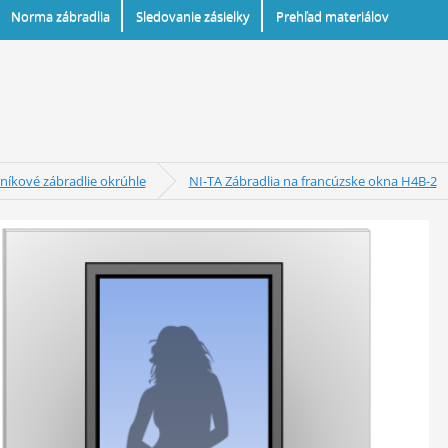
Norma zábradlia
Sledovanie zásielky
Prehľad materiálov
iníkové zábradlie okrúhle
NI-TA Zábradlia na francúzske okna H4B-2