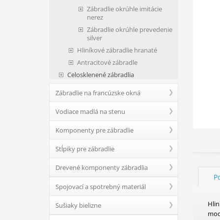
Zábradlie okrúhle imitácie
nerez
Zábradlie okrúhle prevedenie
silver
Hliníkové zábradlie hranaté
Antracitové zábradle
Celosklenené zábradlia
Zábradlie na francúzske okná
Vodiace madlá na stenu
Komponenty pre zábradlie
Stĺpiky pre zábradlie
Drevené komponenty zábradlia
P
Spojovací a spotrebný materiál
Hli
Sušiaky bielizne
mod