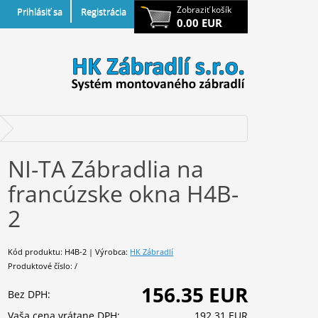
Zobraziť košík
Prihlásiť sa
Registrácia
0.00 EUR
NI-TA Zábradlia na
francúzske okna H4B-
2
Kód produktu: H4B-2 | Výrobca:
HK Zábradlí
Produktové číslo: /
156.35 EUR
Bez DPH:
Vaša cena vrátane DPH:
192.31 EUR