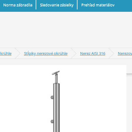
Norma zábradlia
Sledovanie zásielky
Prehľad materiálov
okrúhle
Stĺpiky nerezové okrúhle
Nerez AISI 316
Nerezový