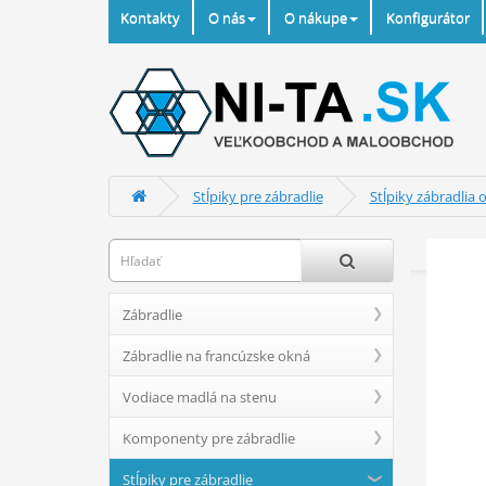
Kontakty
O nás
O nákupe
Konfigurátor
Stĺpiky pre zábradlie
Stĺpiky zábradlia 
Zábradlie
Zábradlie na francúzske okná
Vodiace madlá na stenu
Komponenty pre zábradlie
Stĺpiky pre zábradlie