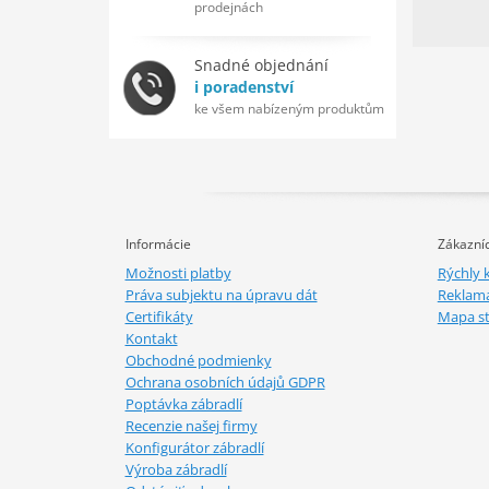
prodejnách
Snadné objednání
i poradenství
ke všem nabízeným produktům
Informácie
Zákazníc
Možnosti platby
Rýchly 
Práva subjektu na úpravu dát
Reklamá
Certifikáty
Mapa s
Kontakt
Obchodné podmienky
Ochrana osobních údajů GDPR
Poptávka zábradlí
Recenzie našej firmy
Konfigurátor zábradlí
Výroba zábradlí