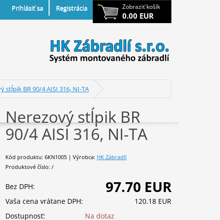
Zobraziť košík
Prihlásiť sa
Registrácia
0.00 EUR
 stĺpik BR 90/4 AISI 316, NI-TA
Nerezový stĺpik BR
90/4 AISI 316, NI-TA
Kód produktu: 6KN1005 | Výrobca:
HK Zábradlí
Produktové číslo: /
97.70 EUR
Bez DPH:
Vaša cena vrátane DPH:
120.18 EUR
Dostupnosť:
Na dotaz