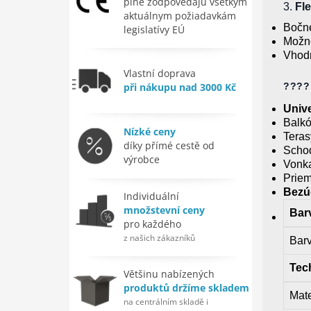
plne zodpovedajú všetkým
3.
Fle
aktuálnym požiadavkám
Bočné
legislatívy EÚ
Možno
Vhodn
Vlastní doprava
???? 
při nákupu nad 3000 Kč
Unive
Balk
Nízké ceny
Teras
díky přímé cestě od
Scho
výrobce
Vonka
Priem
Bezú
Individuální
množstevní ceny
Bar
pro každého
z našich zákazníků
Bar
Tec
Většinu nabízených
produktů držíme skladem
Mate
na centrálním skladě i