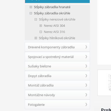
Stĺpiky zábradlia hranaté
Stĺpiky zábradlia okrúhle
Stĺpiky nerezové okrúhle
Nerez AISI 304
Nerez AISI 316
Stĺpiky hliníkové okrúhle
Drevené komponenty zábradlia
Spojovací a spotrebný materiál
Sušiaky bielizne
Dopyt zábradlia
Montáž zábradlia
Montážne návody
Fotogalerie
Prof