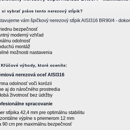
 si vybrať práve tento nerezový stĺpik?
tavujeme vám špičkový nerezový stĺpik AISI316 BR90/4 - dokonal
riednu bezpečnosť
ntný moderný vzhľad
málnu odolnosť
oduchú montáž
bilné možnosti nastavenia
Kľúčové výhody, ktoré oceníte:
émiová nerezová oceľ AISI316
mna odolnosť voči korózii
ne aj do náročného prostredia
obá životnosť bez údržby
ofesionálne spracovanie
er stĺpika 42,4 mm pre optimálnu stabilitu
izontálne výplne s priemerom 12 mm
a 90 cm pre maximálnu bezpečnosť