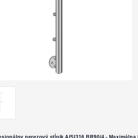
esionálny nerezový stĺpik AISI316 BR90/4 - Maximál