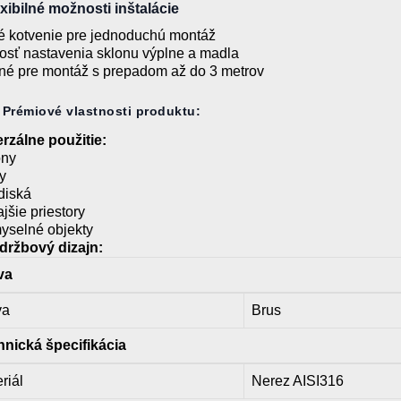
xibilné možnosti inštalácie
 kotvenie pre jednoduchú montáž
sť nastavenia sklonu výplne a madla
é pre montáž s prepadom až do 3 metrov
Prémiové vlastnosti produktu:
rzálne použitie:
óny
y
diská
jšie priestory
yselné objekty
držbový dizajn:
va
va
Brus
hnická špecifikácia
riál
Nerez AISI316