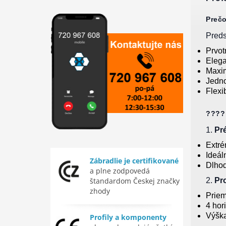
Prečo
Preds
Prvot
Elega
Maxi
Jedn
Flexi
???? 
1.
Pr
Extré
Ideál
Zábradlie je certifikované
Dlhod
a plne zodpovedá
štandardom Českej značky
2.
Pr
zhody
Priem
4 hor
Výšk
Profily a komponenty