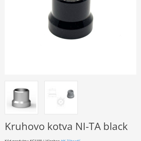
Kruhovo kotva NI-TA black
Kód produktu: KC1100 | Výrobca:
HK Zábradlí