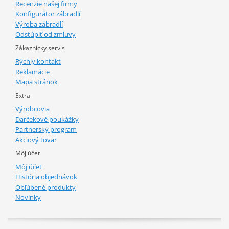
Recenzie našej firmy
Konfigurátor zábradlí
Výroba zábradlí
Odstúpiť od zmluvy
Zákaznícky servis
Rýchly kontakt
Reklamácie
Mapa stránok
Extra
Výrobcovia
Darčekové poukážky
Partnerský program
Akciový tovar
Môj účet
Môj účet
História objednávok
Obľúbené produkty
Novinky