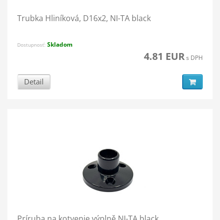
Trubka Hliníková, D16x2, NI-TA black
Skladom
Dostupnosť:
4.81 EUR
s DPH
Detail
Príruba na kotvenie výplně NI-TA black