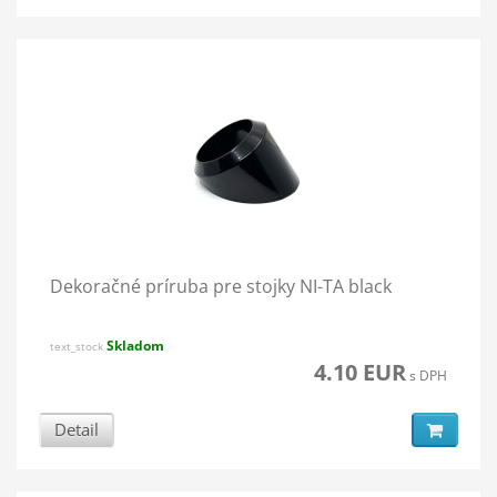
Dekoračné príruba pre stojky NI-TA black
Skladom
text_stock
4.10 EUR
s DPH
Detail