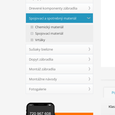
Drevené komponenty zábradlia
Spojovací a spotrebný materiál
Chemický materiál
Spojovací materiál
Vrtáky
Sušiaky bielizne
Dopyt zábradlia
Montáž zábradlia
Montážne návody
Fotogalerie
P
Kla