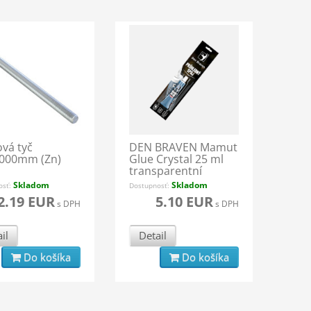
ová tyč
DEN BRAVEN Mamut
000mm (Zn)
Glue Crystal 25 ml
transparentní
Skladom
Skladom
osť:
Dostupnosť:
2.19 EUR
5.10 EUR
s DPH
s DPH
il
Detail
Do košíka
Do košíka