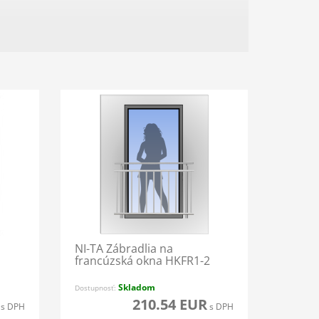
NI-TA Zábradlia na
francúzská okna HKFR1-2
Skladom
Dostupnosť:
210.54 EUR
s DPH
s DPH