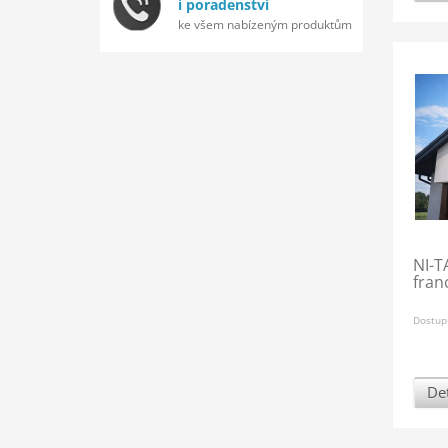
i poradenství
ke všem nabízeným produktům
NI-T
fran
Dostup
Det