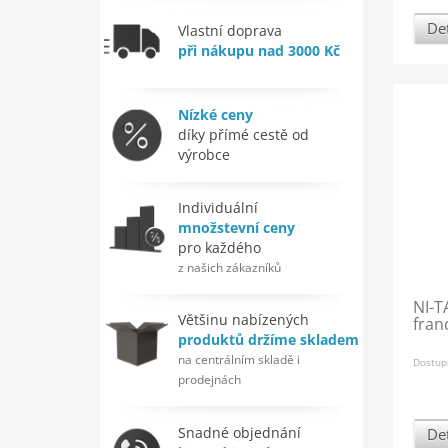
Det
Vlastní doprava
při nákupu nad 3000 Kč
Nízké ceny
díky přímé cestě od
výrobce
Individuální
množstevní ceny
pro každého
z našich zákazníků
NI-T
Většinu nabízených
fran
produktů držíme skladem
na centrálním skladě i
Dostup
prodejnách
Snadné objednání
Det