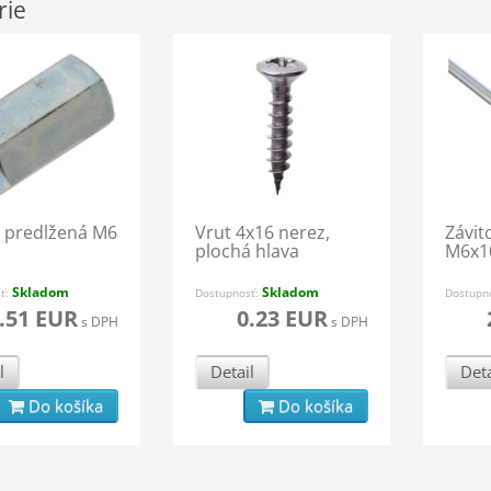
rie
 predĺžená M6
Vrut 4x16 nerez,
Závit
plochá hlava
M6x1
Skladom
Skladom
sť:
Dostupnosť:
Dostupn
.51 EUR
0.23 EUR
s DPH
s DPH
l
Detail
Deta
Do košíka
Do košíka