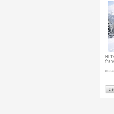
NI-T
fran
Dostup
Det