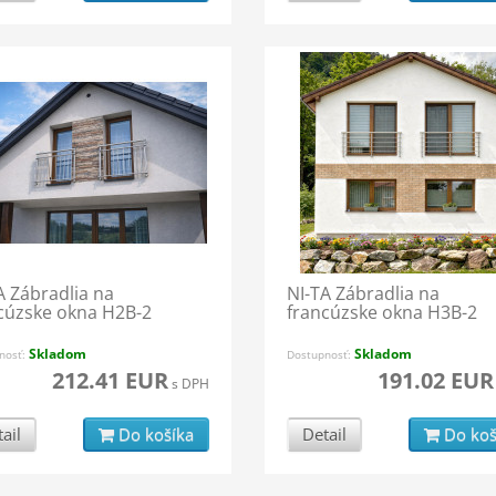
A Zábradlia na
NI-TA Zábradlia na
cúzske okna H2B-2
francúzske okna H3B-2
Skladom
Skladom
nosť:
Dostupnosť:
212.41 EUR
191.02 EUR
s DPH
ail
Do košíka
Detail
Do koš