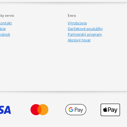
ky servis
Extra
kontakt
Výrobcovia
cie
Darčekové poukážky
tránok
Partnerský program
Akciový tovar