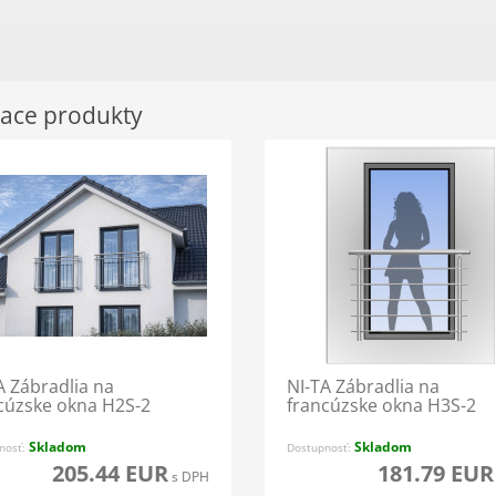
iace produkty
A Zábradlia na
NI-TA Zábradlia na
cúzske okna H2S-2
francúzske okna H3S-2
Skladom
Skladom
nosť:
Dostupnosť:
205.44 EUR
181.79 EUR
s DPH