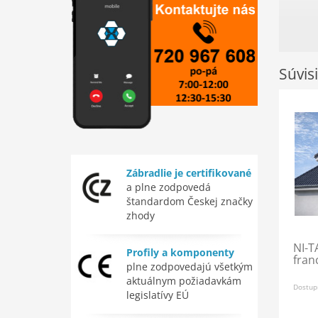
Súvis
Zábradlie je certifikované
a plne zodpovedá
štandardom Českej značky
zhody
NI-T
Profily a komponenty
fran
plne zodpovedajú všetkým
aktuálnym požiadavkám
Dostup
legislatívy EÚ