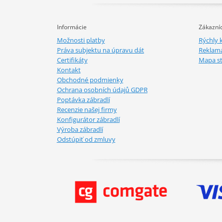
Informácie
Zákazníc
Možnosti platby
Rýchly 
Práva subjektu na úpravu dát
Reklamá
Certifikáty
Mapa s
Kontakt
Obchodné podmienky
Ochrana osobních údajů GDPR
Poptávka zábradlí
Recenzie našej firmy
Konfigurátor zábradlí
Výroba zábradlí
Odstúpiť od zmluvy