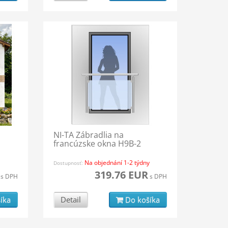
NI-TA Zábradlia na
francúzske okna H9B-2
Na objednání 1-2 týdny
Dostupnosť:
319.76 EUR
s DPH
s DPH
íka
Detail
Do košíka