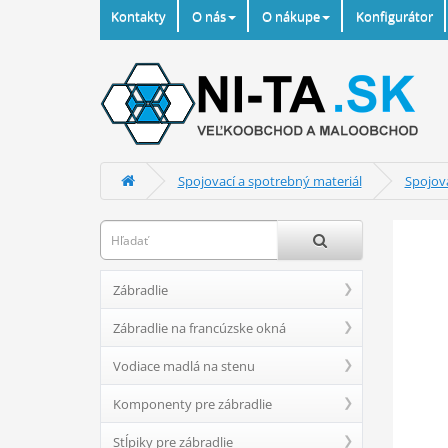
Kontakty
O nás
O nákupe
Konfigurátor
Spojovací a spotrebný materiál
Spojova
Zábradlie
Zábradlie na francúzske okná
Vodiace madlá na stenu
Komponenty pre zábradlie
Stĺpiky pre zábradlie