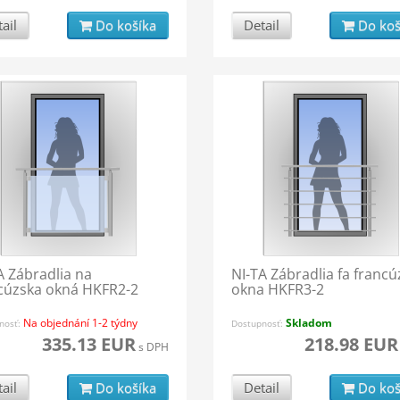
ail
Do košíka
Detail
Do koš
A Zábradlia na
NI-TA Zábradlia fa francú
cúzska okná HKFR2-2
okna HKFR3-2
Na objednání 1-2 týdny
Skladom
nosť:
Dostupnosť:
335.13 EUR
218.98 EUR
s DPH
ail
Do košíka
Detail
Do koš