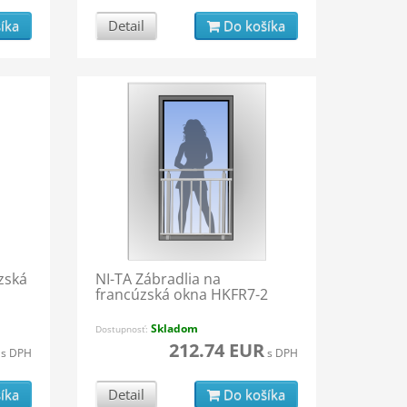
íka
Detail
Do košíka
zská
NI-TA Zábradlia na
francúzská okna HKFR7-2
Skladom
Dostupnosť:
212.74 EUR
s DPH
s DPH
íka
Detail
Do košíka