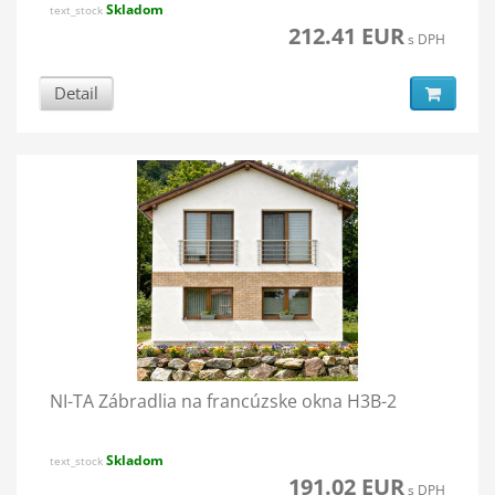
Skladom
text_stock
212.41 EUR
s DPH
Detail
NI-TA Zábradlia na francúzske okna H3B-2
Skladom
text_stock
191.02 EUR
s DPH