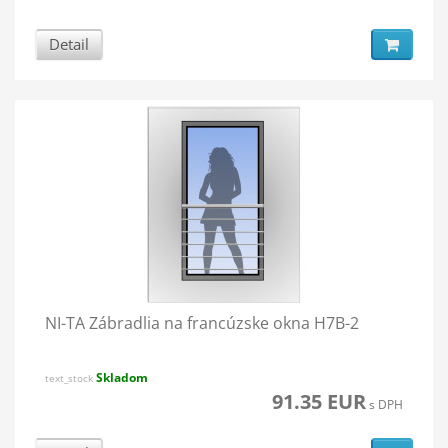
Detail
NI-TA Zábradlia na francúzske okna H7B-2
Skladom
text_stock
91.35 EUR
s DPH