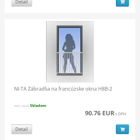
Detail
NI-TA Zábradlia na francúzske okna H8B-2
Skladom
text_stock
90.76 EUR
s DPH
Detail