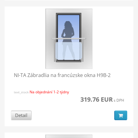
NI-TA Zábradlia na francúzske okna H9B-2
Na objednání 1-2 týdny
text_stock
319.76 EUR
s DPH
Detail