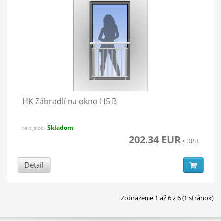
HK Zábradlí na okno H5 B
Skladom
text_stock
202.34 EUR
s DPH
Detail
Zobrazenie 1 až 6 z 6 (1 stránok)