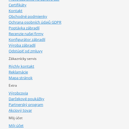
Certifikáty
Kontakt
Obchodné podmienky
Ochrana osobních údajů GDPR
Poptávka zábradlí
Recenzie našej firmy
Konfigurátor zábradlí
Výroba zábradlí
Odstúpiť od zmluvy
Zákaznícky servis
Rýchly kontakt
Reklamácie
Mapa stránok
Extra
Výrobcovia
Darčekové poukážky
Partnerský program
Akciový tovar
Môj účet
Môj účet