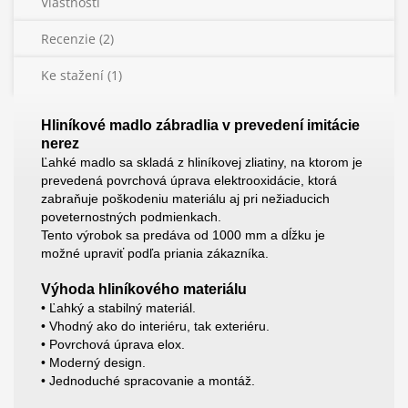
Vlastnosti
Recenzie (2)
Ke stažení (1)
Hliníkové madlo zábradlia v prevedení imitácie
nerez
Ľahké madlo sa skladá z hliníkovej zliatiny, na ktorom je
prevedená povrchová úprava elektrooxidácie, ktorá
zabraňuje poškodeniu materiálu aj pri nežiaducich
poveternostných podmienkach.
Tento výrobok sa predáva od 1000 mm a dĺžku je
možné upraviť podľa priania zákazníka.
Výhoda hliníkového materiálu
• Ľahký a stabilný materiál.
• Vhodný ako do interiéru, tak exteriéru.
• Povrchová úprava elox.
• Moderný design.
• Jednoduché spracovanie a montáž.