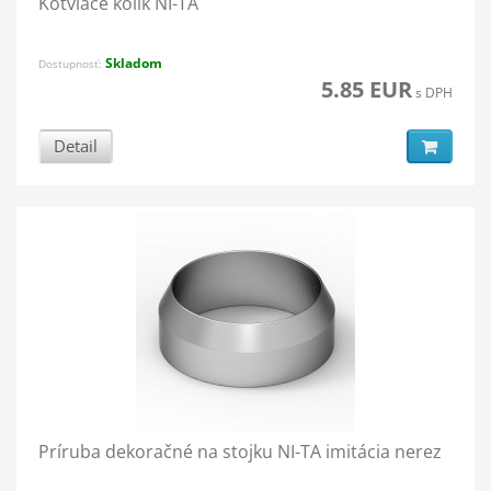
Kotviace kolík NI-TA
Skladom
Dostupnosť:
5.85 EUR
s DPH
Detail
Príruba dekoračné na stojku NI-TA imitácia nerez