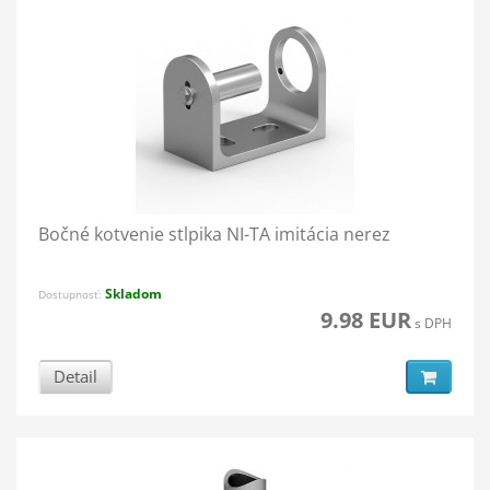
Bočné kotvenie stĺpika NI-TA imitácia nerez
Skladom
Dostupnosť:
9.98 EUR
s DPH
Detail