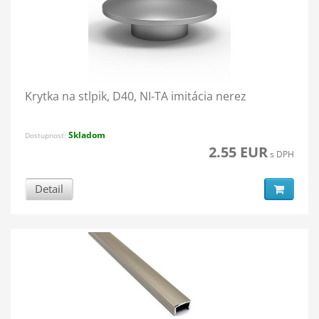
Krytka na stĺpik, D40, NI-TA imitácia nerez
Skladom
Dostupnosť:
2.55 EUR
s DPH
Detail