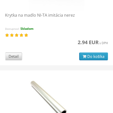
Krytka na madlo NI-TA imitácia nerez
Skladom
Dostupnosť:
2.94 EUR
s DPH
Detail
Do košíka