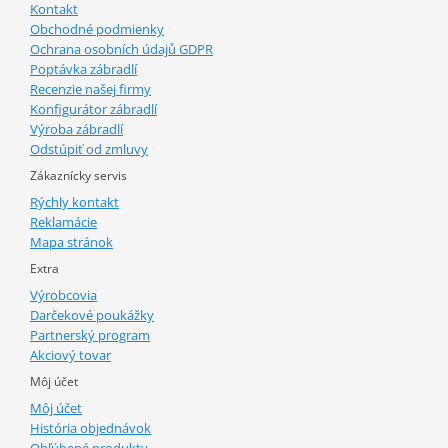
Kontakt
Obchodné podmienky
Ochrana osobních údajů GDPR
Poptávka zábradlí
Recenzie našej firmy
Konfigurátor zábradlí
Výroba zábradlí
Odstúpiť od zmluvy
Zákaznícky servis
Rýchly kontakt
Reklamácie
Mapa stránok
Extra
Výrobcovia
Darčekové poukážky
Partnerský program
Akciový tovar
Môj účet
Môj účet
História objednávok
Obľúbené produkty