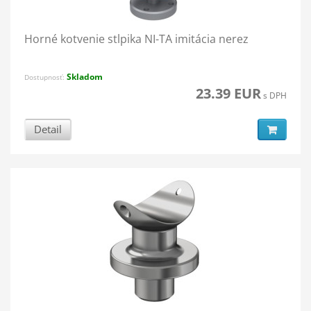
Horné kotvenie stĺpika NI-TA imitácia nerez
Skladom
Dostupnosť:
23.39 EUR
s DPH
Detail