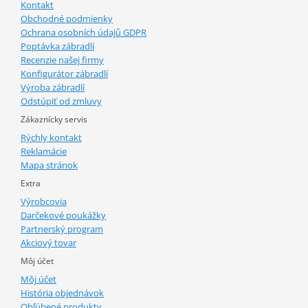
Kontakt
Obchodné podmienky
Ochrana osobních údajů GDPR
Poptávka zábradlí
Recenzie našej firmy
Konfigurátor zábradlí
Výroba zábradlí
Odstúpiť od zmluvy
Zákaznícky servis
Rýchly kontakt
Reklamácie
Mapa stránok
Extra
Výrobcovia
Darčekové poukážky
Partnerský program
Akciový tovar
Môj účet
Môj účet
História objednávok
Obľúbené produkty