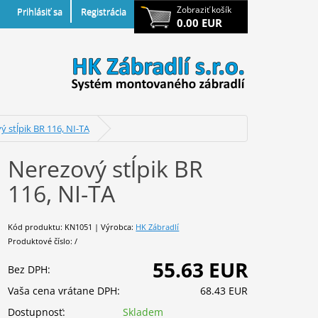
Zobraziť košík
Prihlásiť sa
Registrácia
0.00 EUR
 stĺpik BR 116, NI-TA
Nerezový stĺpik BR
116, NI-TA
Kód produktu: KN1051 | Výrobca:
HK Zábradlí
Produktové číslo: /
55.63 EUR
Bez DPH:
Vaša cena vrátane DPH:
68.43 EUR
Dostupnosť:
Skladem