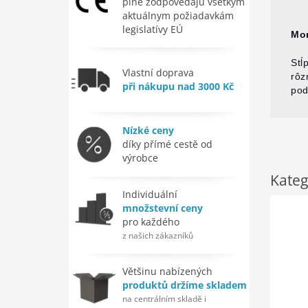
plne zodpovedajú všetkým
aktuálnym požiadavkám
legislatívy EÚ
Mo
Stĺ
Vlastní doprava
rôz
při nákupu nad 3000 Kč
pod
Nízké ceny
díky přímé cestě od
výrobce
Kateg
Individuální
množstevní ceny
pro každého
z našich zákazníků
Většinu nabízených
produktů držíme skladem
na centrálním skladě i