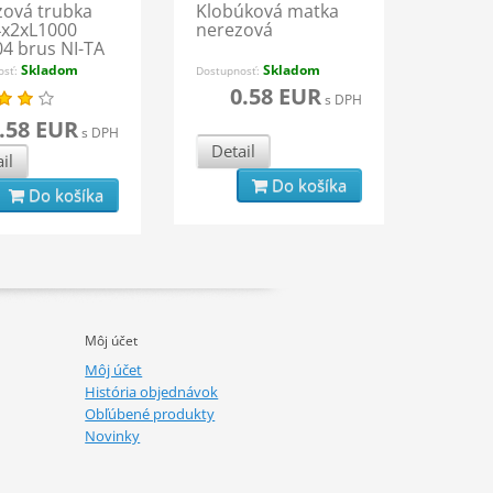
ová trubka
Klobúková matka
4x2xL1000
nerezová
04 brus NI-TA
Skladom
Skladom
osť:
Dostupnosť:
0.58 EUR
s DPH
.58 EUR
s DPH
Detail
il
Do košíka
Do košíka
Môj účet
Môj účet
História objednávok
Obľúbené produkty
Novinky