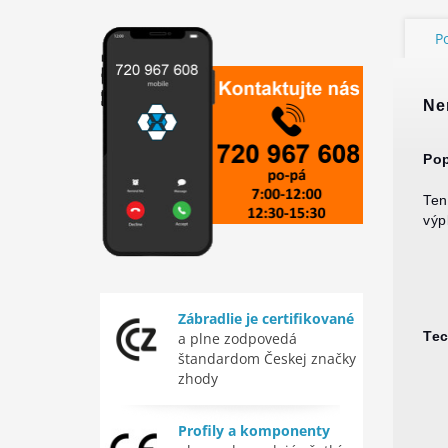
P
Ne
Pop
Ten
výp
Zábradlie je certifikované
Tec
a plne zodpovedá
štandardom Českej značky
zhody
Profily a komponenty