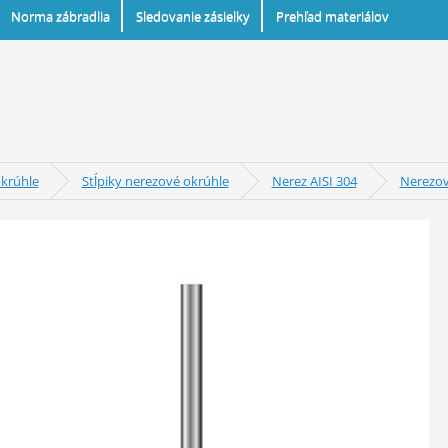
Norma zábradlia
Sledovanie zásielky
Prehľad materiálov
okrúhle
Stĺpiky nerezové okrúhle
Nerez AISI 304
Nerezový