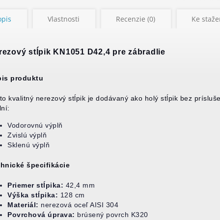
opis
Vlastnosti
Recenzie (0)
Ke stažen
rezový stĺpik KN1051 D42,4 pre zábradlie
is produktu
to kvalitný nerezový stĺpik je dodávaný ako holý stĺpik bez príslu
lní:
Vodorovnú výplň
Zvislú výplň
Sklenú výplň
hnické špecifikácie
Priemer stĺpika:
42,4 mm
Výška stĺpika:
128 cm
Materiál:
nerezová oceľ AISI 304
Povrchová úprava:
brúsený povrch K320