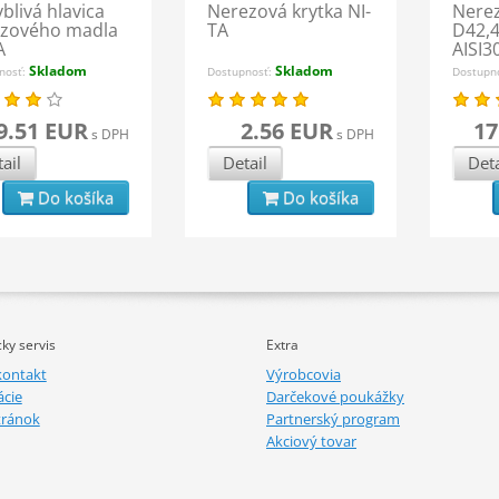
blivá hlavica
Nerezová krytka NI-
Nerez
ezového madla
TA
D42,
A
AISI3
Skladom
Skladom
nosť:
Dostupnosť:
Dostupn
9.51 EUR
2.56 EUR
17
s DPH
s DPH
ail
Detail
Deta
Do košíka
Do košíka
ky servis
Extra
kontakt
Výrobcovia
cie
Darčekové poukážky
tránok
Partnerský program
Akciový tovar