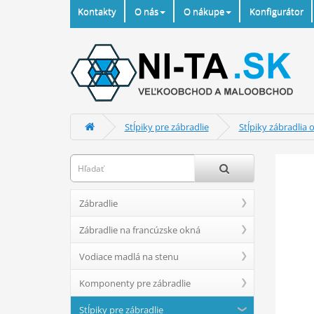
Kontakty
O nás
O nákupe
Konfigurátor
Stĺpiky pre zábradlie
Stĺpiky zábradlia 
Zábradlie
Zábradlie na francúzske okná
Vodiace madlá na stenu
Komponenty pre zábradlie
Stĺpiky pre zábradlie