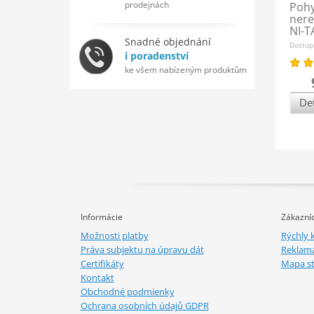
prodejnách
Pohy
ner
NI-T
Snadné objednání
Dostup
i poradenství
ke všem nabízeným produktům
Det
Informácie
Zákazníc
Možnosti platby
Rýchly 
Práva subjektu na úpravu dát
Reklamá
Certifikáty
Mapa s
Kontakt
Obchodné podmienky
Ochrana osobních údajů GDPR