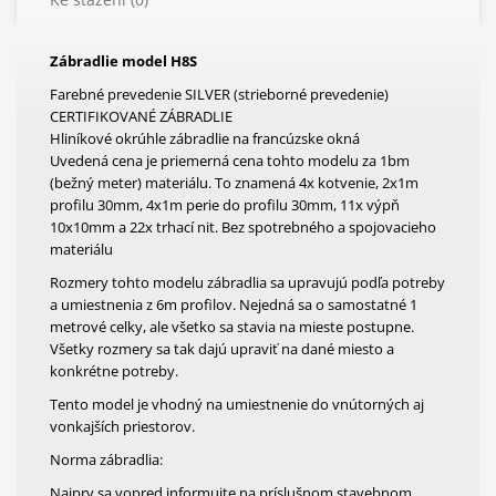
Zábradlie model H8S
Farebné prevedenie SILVER (strieborné prevedenie)
CERTIFIKOVANÉ ZÁBRADLIE
Hliníkové okrúhle zábradlie na francúzske okná
Uvedená cena je priemerná cena tohto modelu za 1bm
(bežný meter) materiálu. To znamená 4x kotvenie, 2x1m
profilu 30mm, 4x1m perie do profilu 30mm, 11x výpň
10x10mm a 22x trhací nit. Bez spotrebného a spojovacieho
materiálu
Rozmery tohto modelu zábradlia sa upravujú podľa potreby
a umiestnenia z 6m profilov. Nejedná sa o samostatné 1
metrové celky, ale všetko sa stavia na mieste postupne.
Všetky rozmery sa tak dajú upraviť na dané miesto a
konkrétne potreby.
Tento model je vhodný na umiestnenie do vnútorných aj
vonkajších priestorov.
Norma zábradlia:
Najprv sa vopred informujte na príslušnom stavebnom