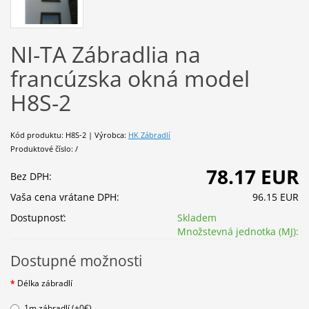
NI-TA Zábradlia na
francúzska okná model
H8S-2
Kód produktu: H8S-2 | Výrobca:
HK Zábradlí
Produktové číslo: /
78.17 EUR
Bez DPH:
Vaša cena vrátane DPH:
96.15 EUR
Dostupnosť:
Skladem
Množstevná jednotka (MJ):
Dostupné možnosti
Délka zábradlí
1m zábradlí (+0€)