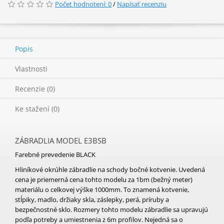
Počet hodnotení: 0
/
Napísať recenziu
Popis
Vlastnosti
Recenzie (0)
Ke stažení (0)
ZÁBRADLIA MODEL E3BSB
Farebné prevedenie BLACK
Hliníkové okrúhle zábradlie na schody bočné kotvenie. Uvedená
cena je priemerná cena tohto modelu za 1bm (bežný meter)
materiálu o celkovej výške 1000mm. To znamená kotvenie,
stĺpiky, madlo, držiaky skla, záslepky, perá, príruby a
bezpečnostné sklo. Rozmery tohto modelu zábradlie sa upravujú
podľa potreby a umiestnenia z 6m profilov. Nejedná sa o