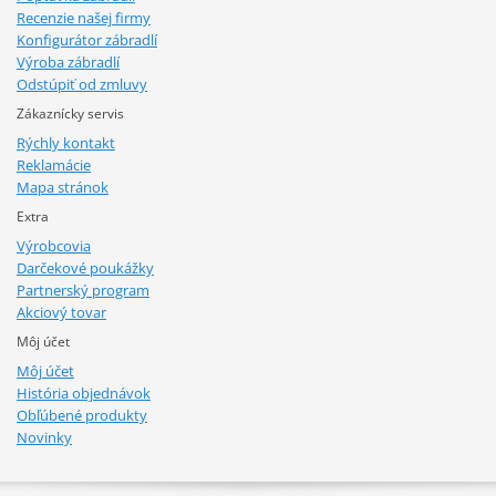
Recenzie našej firmy
Konfigurátor zábradlí
Výroba zábradlí
Odstúpiť od zmluvy
Zákaznícky servis
Rýchly kontakt
Reklamácie
Mapa stránok
Extra
Výrobcovia
Darčekové poukážky
Partnerský program
Akciový tovar
Môj účet
Môj účet
História objednávok
Obľúbené produkty
Novinky