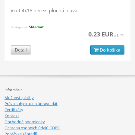
Vrut 4x16 nerez, plochá hlava
Skladom
Dostupnosť:
0.23 EUR
s DPH
Detail
Do košíka
Informácie
Možnosti platby
Práva subjektu na úpravu dát
Certifikáty
Kontakt
Obchodné podmienky
Ochrana osobních údajů GDPR
Poptávka zábradlí