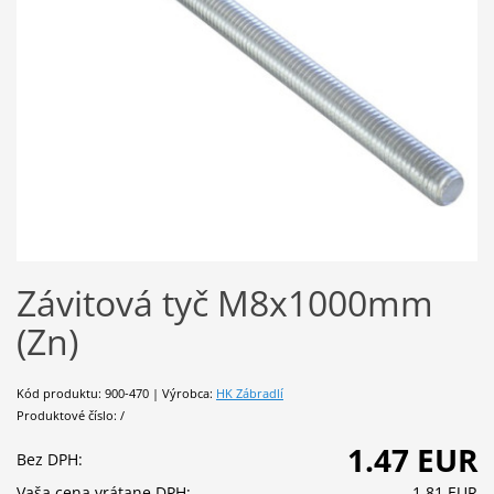
Závitová tyč M8x1000mm
(Zn)
Kód produktu: 900-470 | Výrobca:
HK Zábradlí
Produktové číslo: /
1.47 EUR
Bez DPH:
Vaša cena vrátane DPH:
1.81 EUR