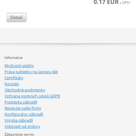
0.17 EUR
s DPH
Detail
Informácie
Možnosti platby
Práva subjektu na úpravu dát
Certifikáty
Kontakt
Obchodné podmienky
Ochrana osobních údajů GDPR
Poptávka zábradlí
Recenzie našej firmy
Konfigurátor zábradlí
Výroba zábradlí
Odstúpiť od zmluvy
Zákaznícky servis