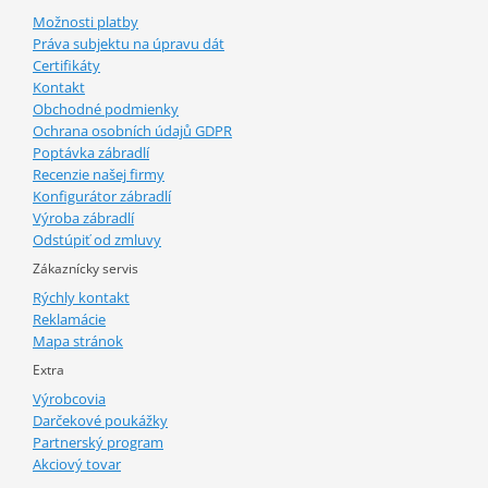
Možnosti platby
Práva subjektu na úpravu dát
Certifikáty
Kontakt
Obchodné podmienky
Ochrana osobních údajů GDPR
Poptávka zábradlí
Recenzie našej firmy
Konfigurátor zábradlí
Výroba zábradlí
Odstúpiť od zmluvy
Zákaznícky servis
Rýchly kontakt
Reklamácie
Mapa stránok
Extra
Výrobcovia
Darčekové poukážky
Partnerský program
Akciový tovar