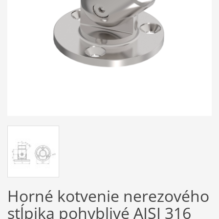
Horné kotvenie nerezového
stĺpika pohyblivé AISI 316