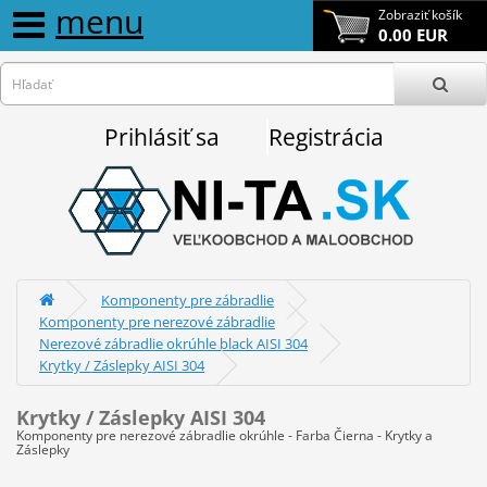
menu
Zobraziť košík
0.00 EUR
Prihlásiť sa
Registrácia
Komponenty pre zábradlie
Komponenty pre nerezové zábradlie
Nerezové zábradlie okrúhle black AISI 304
Krytky / Záslepky AISI 304
Krytky / Záslepky AISI 304
Komponenty pre nerezové zábradlie okrúhle - Farba Čierna - Krytky a
Záslepky