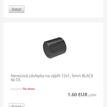
Detail
Nerezová záslepka na výplň 12x1, 5mm BLACK
NI-TA
Na dotaz
text_stock
1.60 EUR
s DPH
Detail