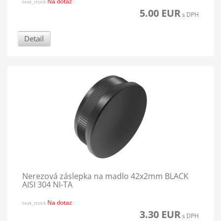
Na dotaz
text_stock
5.00 EUR
s DPH
Detail
Nerezová záslepka na madlo 42x2mm BLACK
AISI 304 NI-TA
Na dotaz
text_stock
3.30 EUR
s DPH