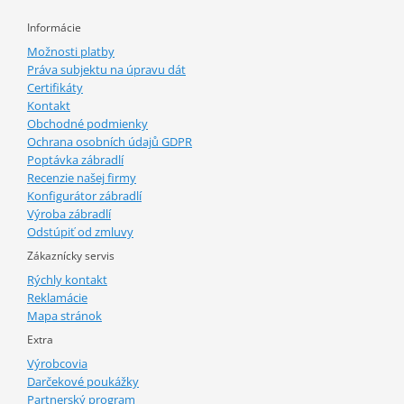
Informácie
Možnosti platby
Práva subjektu na úpravu dát
Certifikáty
Kontakt
Obchodné podmienky
Ochrana osobních údajů GDPR
Poptávka zábradlí
Recenzie našej firmy
Konfigurátor zábradlí
Výroba zábradlí
Odstúpiť od zmluvy
Zákaznícky servis
Rýchly kontakt
Reklamácie
Mapa stránok
Extra
Výrobcovia
Darčekové poukážky
Partnerský program