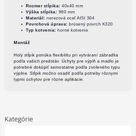
Rozmer stĺpika:
40x40 mm
Výška stĺpika:
980 mm
Materiál:
nerezová oceľ AISI 304
Povrchová úprava:
brúsený povrch K320
Typ kotvenia:
horné kotvenie
Montáž
Holý stĺpik ponúka flexibilitu pri vytváraní zábradlia
podľa vašich predstáv. Úchyty pre výplň a madlo je
potrebné dokúpiť samostatne podľa zvoleného typu
výplne. Stĺpik možno osadiť podľa potreby rôznymi
typmi úchytov pre rôzne aplikácie.
Kategórie