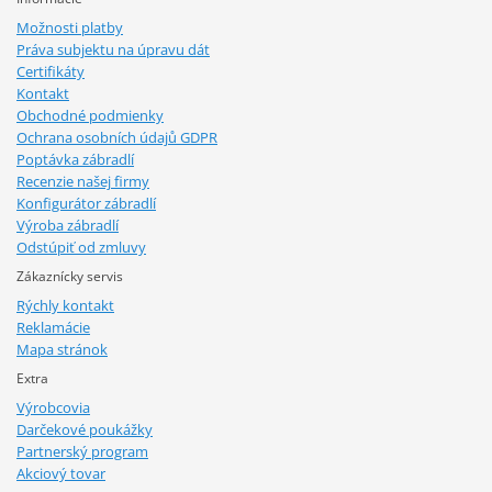
Možnosti platby
Práva subjektu na úpravu dát
Certifikáty
Kontakt
Obchodné podmienky
Ochrana osobních údajů GDPR
Poptávka zábradlí
Recenzie našej firmy
Konfigurátor zábradlí
Výroba zábradlí
Odstúpiť od zmluvy
Zákaznícky servis
Rýchly kontakt
Reklamácie
Mapa stránok
Extra
Výrobcovia
Darčekové poukážky
Partnerský program
Akciový tovar