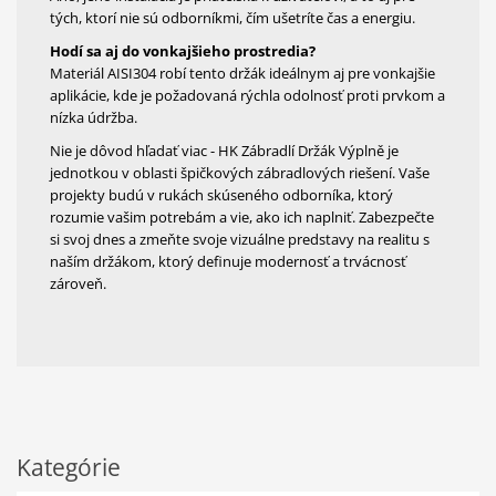
tých, ktorí nie sú odborníkmi, čím ušetríte čas a energiu.
Hodí sa aj do vonkajšieho prostredia?
Materiál AISI304 robí tento držák ideálnym aj pre vonkajšie
aplikácie, kde je požadovaná rýchla odolnosť proti prvkom a
nízka údržba.
Nie je dôvod hľadať viac - HK Zábradlí Držák Výplně je
jednotkou v oblasti špičkových zábradlových riešení. Vaše
projekty budú v rukách skúseného odborníka, ktorý
rozumie vašim potrebám a vie, ako ich naplniť. Zabezpečte
si svoj dnes a zmeňte svoje vizuálne predstavy na realitu s
naším držákom, ktorý definuje modernosť a trvácnosť
zároveň.
Kategórie