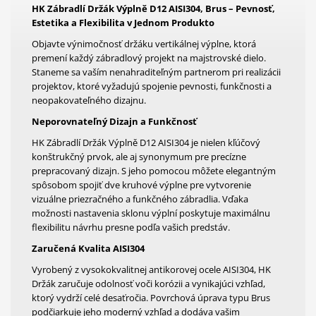
HK Zábradlí Držák Výplně D12 AISI304, Brus – Pevnosť,
Estetika a Flexibilita v Jednom Produkto
Objavte výnimočnosť držáku vertikálnej výplne, ktorá
premení každý zábradlový projekt na majstrovské dielo.
Staneme sa vaším nenahraditeľným partnerom pri realizácii
projektov, ktoré vyžadujú spojenie pevnosti, funkčnosti a
neopakovateľného dizajnu.
Neporovnateľný Dizajn a Funkčnosť
HK Zábradlí Držák Výplně D12 AISI304 je nielen kľúčový
konštrukčný prvok, ale aj synonymum pre precízne
prepracovaný dizajn. S jeho pomocou môžete elegantným
spôsobom spojiť dve kruhové výplne pre vytvorenie
vizuálne priezračného a funkčného zábradlia. Vďaka
možnosti nastavenia sklonu výplní poskytuje maximálnu
flexibilitu návrhu presne podľa vašich predstáv.
Zaručená Kvalita AISI304
Vyrobený z vysokokvalitnej antikorovej ocele AISI304, HK
Držák zaručuje odolnosť voči korózii a vynikajúci vzhľad,
ktorý vydrží celé desaťročia. Povrchová úprava typu Brus
podčiarkuje jeho moderný vzhľad a dodáva vašim