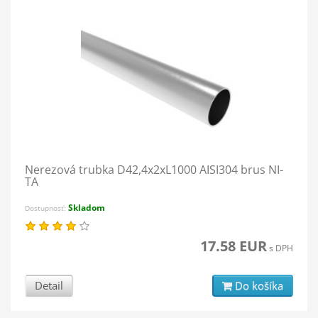
Nerezová trubka D42,4x2xL1000 AISI304 brus NI-
TA
Skladom
Dostupnosť:
17.58 EUR
s DPH
Detail
Do košíka