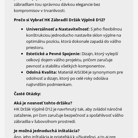
zábradliam tou správnou dávkou elegancie bez
kompromisov v trvanlivosti.
Prečo si Vybrať HK Zábradlí Držák Výplně D12?
Univerzálnosť a Nastaviteľnosť:
S jeho flexibilnou
konštrukciou jednoducho nastavíte sklon výplne na
optimálnu pozíciu, ktorá dokonale zapadá do vášho
priestoru.
Estetické a Pevné Spojenie:
Dizajn, ktorý vylepší
celkový dojem vášho projektu, pričom zaručuje
pevnosť a stabilitu všetkých komponentov.
Odolná Kvalita:
Materiál AISI304 je synonymom pre
odolnosť a dizajn, ktorý po celé roky odoláva
najtvrdším podmienkam.
Časté Otázky:
Aká je nosnosť tohto držáku?
HK Držák Výplně D12 je navrhnutý tak, aby zvládol náročné
zaťaženie, pri čom zaručuje bezpečnosť a spoľahlivosť vášho
zábradlia v ľubovoľnom prostredí.
Je možná jednoduchá inštalácia?
Áno, jeho inštalácia je priateľská k užívateľovi, a to aj pre