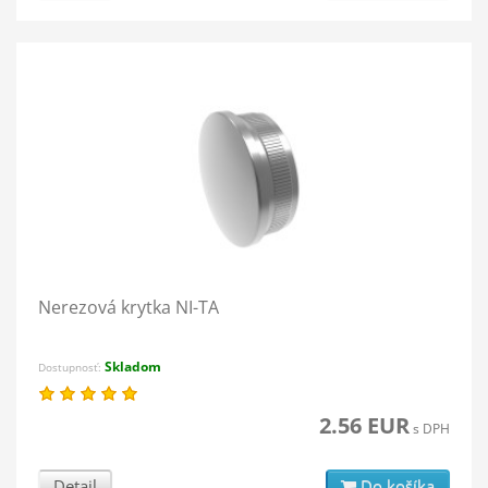
Nerezová krytka NI-TA
Skladom
Dostupnosť:
2.56 EUR
s DPH
Detail
Do košíka