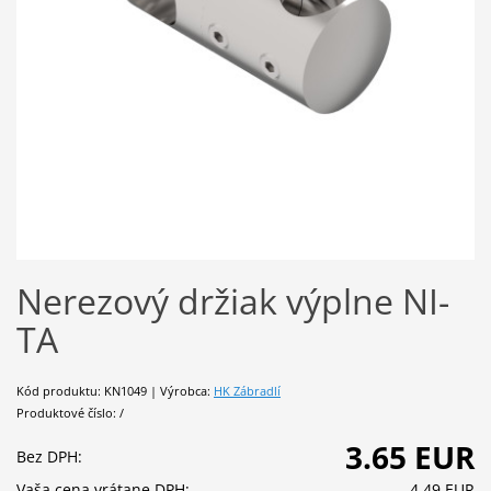
Nerezový držiak výplne NI-
TA
Kód produktu: KN1049 | Výrobca:
HK Zábradlí
Produktové číslo: /
3.65 EUR
Bez DPH:
Vaša cena vrátane DPH:
4.49 EUR