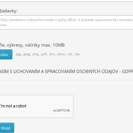
žadavky:
fie, výkresy, náčrtky max. 10MB
.jpg, .jpeg, .png, .pdf, .doc, .docx, .rar, .zip
súbor
SÍM S UCHOVANÍM A SPRACOVANÍM OSOBNÝCH ÚDAJOV - GDP
 dopyt