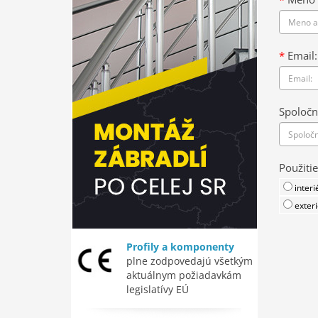
*
Email:
Spoločn
Použitie
interi
exteri
Profily a komponenty
plne zodpovedajú všetkým
aktuálnym požiadavkám
legislatívy EÚ