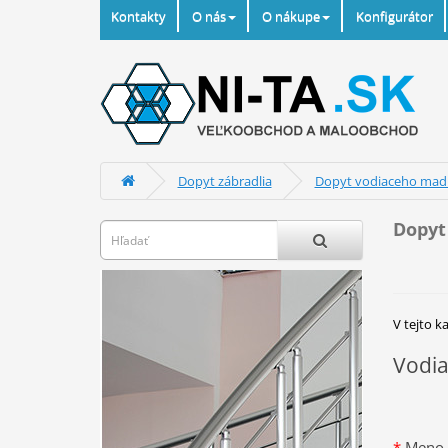
Kontakty
O nás
O nákupe
Konfigurátor
Dopyt zábradlia
Dopyt vodiaceho mad
Dopyt
V tejto k
Vodia
*
Meno a