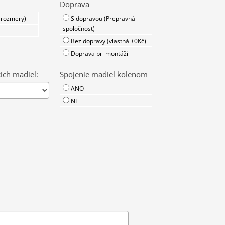
Doprava
 rozmery)
S dopravou (Prepravná
spoločnosť)
Bez dopravy (vlastná +0Kč)
Doprava pri montáži
ich madiel:
Spojenie madiel kolenom
ANO
NE