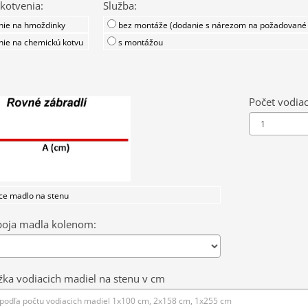
kotvenia:
Služba:
nie na hmoždinky
bez montáže (dodanie s nárezom na požadované
nie na chemickú kotvu
s montážou
Počet vodiac
ce madlo na stenu
poja madla kolenom:
žka vodiacich madiel na stenu v cm