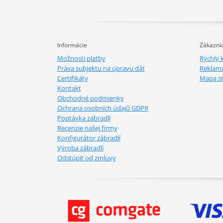
Informácie
Zákazníc
Možnosti platby
Rýchly 
Práva subjektu na úpravu dát
Reklamá
Certifikáty
Mapa s
Kontakt
Obchodné podmienky
Ochrana osobních údajů GDPR
Poptávka zábradlí
Recenzie našej firmy
Konfigurátor zábradlí
Výroba zábradlí
Odstúpiť od zmluvy