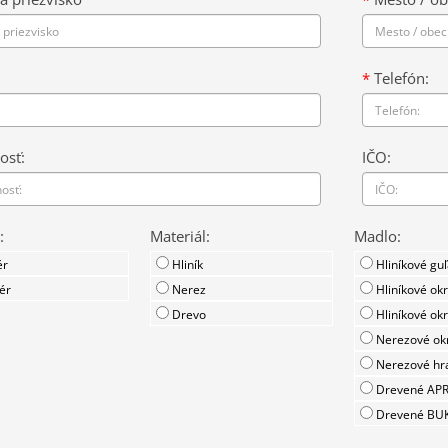
*
Telefón:
osť:
IČO:
:
Materiál:
Madlo:
ér
Hliník
Hliníkové guľ
ér
Nerez
Hliníkové okr
Drevo
Hliníkové okr
Nerezové okr
Nerezové hra
Drevené AP
Drevené BU