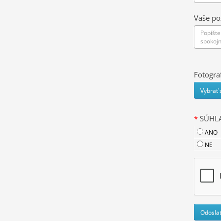
Vaše po
Fotogra
Vybrať 
*
SÚHLA
ANO
NE
Odoslať