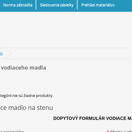
Norma zábradlia
Sledovanie zásielky
Prehľad materiálov
la
 vodiaceho madla
ategórii nie sú žiadne produkty.
ce madlo na stenu
DOPYTOVÝ FORMULÁR VODIACE M
 priezvisko
*
Mesto / ob