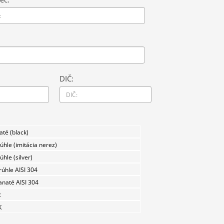
DIČ:
até (black)
úhle (imitácia nerez)
úhle (silver)
úhle AISI 304
naté AISI 304
R
K