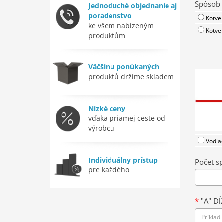
Spôsob 
Jednoduché objednanie aj
poradenstvo
Kotve
ke všem nabízeným
Kotve
produktům
Väčšinu ponúkaných
produktů držíme skladem
Nízké ceny
vďaka priamej ceste od
výrobcu
Vodia
Individuálny prístup
Počet s
pre každého
*
"A" Dĺ